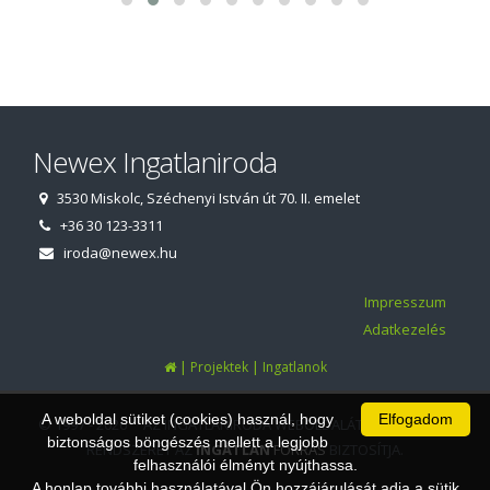
Newex Ingatlaniroda
3530 Miskolc, Széchenyi István út 70. II. emelet
+36 30 123-3311
iroda@newex.hu
Impresszum
Adatkezelés
|
|
Projektek
Ingatlanok
A weboldal sütiket (cookies) használ, hogy
Elfogadom
© 1997 - 2026 AZ INGATLANIRODA WEBOLDALÁT ÉS ÜGYVITELI
biztonságos böngészés mellett a legjobb
RENDSZERÉT AZ
INGATLAN
FORRÁS
BIZTOSÍTJA.
felhasználói élményt nyújthassa.
A honlap további használatával Ön hozzájárulását adja a sütik