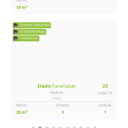
:
Méret:
2
18 m
Azonnal költözhető
Jó közlekedéssel
Zöldövezeti
Eladó
Panellakás
23
Miskolc
t
millió Ft
Avas
:
Méret:
Emelet:
Szobák:
2
28 m
3
1