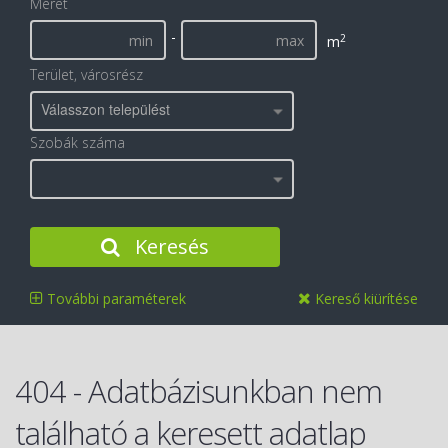
Méret
-
2
m
Terület, városrész
Válasszon települést
Szobák száma
Keresés
További paraméterek
Kereső kiürítése
404 - Adatbázisunkban nem
található a keresett adatlap