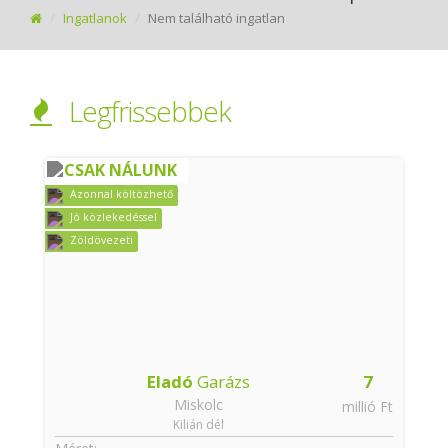
Ingatlanok
Nem található ingatlan
Legfrissebbek
CSAK NÁLUNK
Azonnal költözhető
Jó közlekedéssel
Zöldövezeti
Eladó
Garázs
7
Miskolc
t
millió Ft
Kilián dél