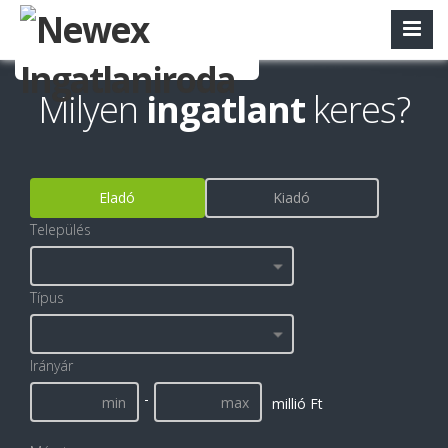
Milyen
ingatlant
keres?
Eladó
Kiadó
Település
Típus
Irányár
-
millió Ft